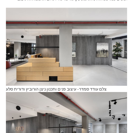
צלם עודד סמדר- עיצוב פנים ותכנון ניצן הורוביץ ודורית סלע