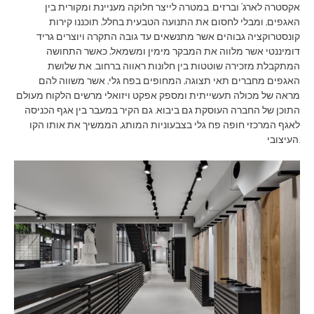
אקסטרה לארג’ וברזים. במטרה לייצר חלוקה מעניינת ומקורית בין
האגפים, ומבלי לחסום את התנועה הטבעית בחלל, תוכננו קירות
קונסטרוקציה גבוהים אשר מתנשאים עד גובה התקרה ויוצרים גריד
דומיננטי אשר מלווה את המבקר מימין ומשמאל, כאשר התחושה
המתקבלת מזכירה שוטטות בין חלונות ראווה ברחוב. את שלושת
האגפים מחברים תאי תצוגה, המחופים בפח גלי, אשר משווה להם
מראה של מכולה תעשייתית ומספק אפקט ויזואלי מרשים הלקוח מעולם
התוכן של החברה העוסקת גם ביבוא. גם הקיר במעבר בין אגף הכניסה
לאגף המרכזי חופה פח גלי בצבעוניות המותג, הממשיך את אותו הקו
העיצובי.