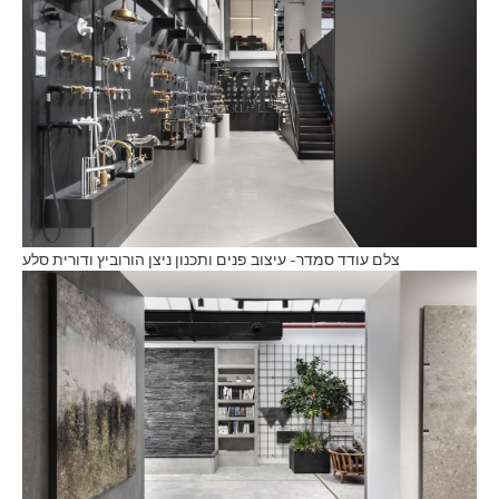
צלם עודד סמדר- עיצוב פנים ותכנון ניצן הורוביץ ודורית סלע