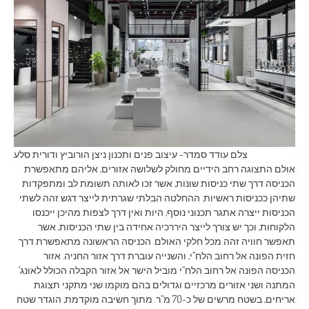
צלם עודד סמדר- עיצוב פנים ותכנון ניצן הורוביץ ודורית סלע
אולם התצוגה רחב הידיים מחולק לשלושה אזורים, אליהם מתאפשרת
הכניסה דרך שתי כניסות שונות, אשר זכו לאותה תשומת לב ומתפקדות
שתיהן ככניסות ראשיות. ההחלטה הבלתי שגרתית לייצר דגש זהה לשתי
הכניסות ייצרה אתגר תכנוני נוסף, היות ואין דרך לצפות מהיכן ייכנסו
הלקוחות, וכך יש צורך לייצר היררכיה אחידה בין שתי הכניסות, אשר
תאפשר חוויה זהה מכל חלקי האולם. הכניסה הראשונה מתאפשרת דרך
חזית הפונה אל רחוב הלח”י, והשנייה עוברת דרך אזור החניה. אזור
הכניסה הפונה אל רחוב הלח”י מוביל הישר אל אזור הקבלה הכולל לאונג’
המתנה ושני אזורים מרכזיים וגדולים בהם מוקמו שני מתקני תצוגת
אריחים, בשטח מרשים של כ-70 מ”ר. מתוך חשיבה מוקדמת, הוגדר שטח