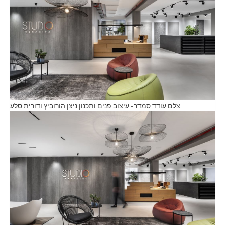
צלם עודד סמדר- עיצוב פנים ותכנון ניצן הורוביץ ודורית סלע