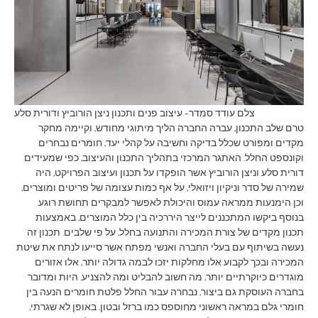
צלם עודד סמדר- עיצוב פנים ותכנון ניצן הורוביץ ודורית סלע
טרם שלב התכנון, עברה החברה הליך מיתוגי מחודש, וקיימה מחקר
מקדים ומפורט שכלל בדיקה וחשיבה על קהלי יעד, חומרים נבחרים
וקונספט החלל. האתגר המרכזי בתהליך התכנון והעיצוב, כפי שמעידים
דורית סלע וניצן הורוביץ אשר הופקדו על תכנון ועיצוב הפרויקט, היה
שמירה של סדר וניקיון ויזואלי, על אף כמות עצומה של פריטים ומוצרים,
וכן הימנעות ממראה עמוס והיכולת לאפשר למבקרים תחושת רוגע.
בנוסף ביקשו המתכננים לייצר היררכיה בין כלל המוצרים, באמצעות
תכנון מקדים של צורת המכירה והתנועה בחלל, על פי שלבים. תכנון זה
נעשה בשיתוף עם בעלי החברה ואנשי מפתח אשר סייעו לנתח את שיטת
המכירה ובכך לקבוע אלו מחלקות יזכו לבמה גדולה יותר, אלו אזורים
מוגדרים כיוקרתיים יותר, מה חשוב להבליט ומה להצניע. היות ומדובר
בחברה העוסקת גם ביצור, נבחרה עבור החלל פלטת חומרים הנעה בין
חומרי גלם במראה ראשוני מחוספס כמו ברזל ובטון. באופן לא שגרתי,