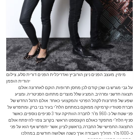
מימין, מעצב הפנים ניצן הורוביץ ואדריכלית הפנים דורית סלע, צילום
יהודית הופמן
על גבי מגרש בו שכן קודם לכן מחסן תרופות, הוקם לאחרונה אולם
תצוגה חדשני ומרהיב, המציג שלל מוצרים מתחום הסניטריה, ומציע
שפע של פתרונות לקהל הפרטי והמקצועי כאחד. אולם הדגל החדש של
חברת סטודיו קרמיקה ממוקם במתחם הלח”י בעיר בני ברק, ומתפרש על
פני שטח של כ-960 מ”ר. לחברה הוותיקה עוד 3 סניפים נוספים, כאשר
סניף הלח”י מתפקד כאולם הקונספט הראשי. בקרוב צפוי להיפתח אולם
התצוגה החמישי של החברה, בראשון לציון, אשר יתפרש אף הוא על פני
כ-1000 מ”ר. תהליך העבודה ארך כשנה ושלושה חודשים, במהלכו