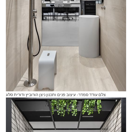
צלם עודד סמדר- עיצוב פנים ותכנון ניצן הורוביץ ודורית סלע