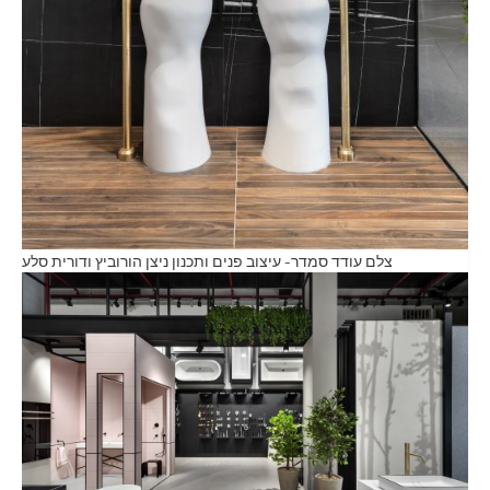
צלם עודד סמדר- עיצוב פנים ותכנון ניצן הורוביץ ודורית סלע