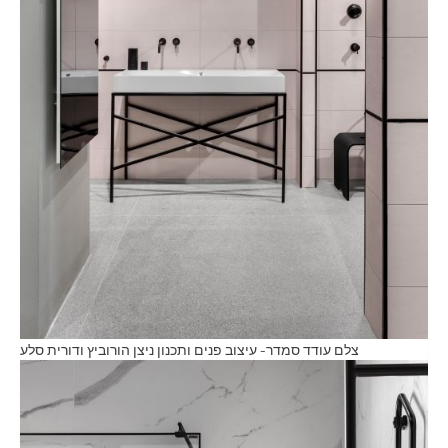
צלם עודד סמדר- עיצוב פנים ותכנון ניצן הורוביץ ודורית סלע