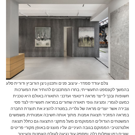
צלם עודד סמדר- עיצוב פנים ותכנון ניצן הורוביץ ודורית סלע
בהמשך לקונספט התעשייתי, בחרו המתכננים להותיר את המערכות
חשופות ובכך לייצר מראה דינאמי ועדכני. התאורה באולם היא טכנית
כמעט לגמרי, ומציגה גופי תאורה שחורים במראה תעשייתי לצד פסי
צבירה אשר יוצרים מראה של גלריה, במטרה להציג את תוצרת החברה
במראה המזכיר תצוגת אמנות. מתוך אותה חשיבה אמנותית, משמשים
המשטחים הגדולים הממוקמים מעל מתקני התצוגה גם כחלל תצוגה
אלטרנטיבי הממוקם בגובה העיניים, עליו מוצגים באופן מקורי פריטים
שונים כמו שמלות כלה, ומספק עוד נגיעה לעולם האמנות והעיצוב.