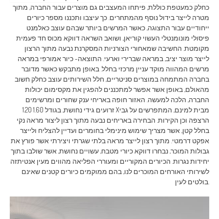
כחלק כמעטפת כוללת, פיתחו המעצבים גם מוצרים עבור החברה, מתוך
מטרה לייצר בידול נוסף מהמתחרים. כך עיצבו ותכננו מספר כיורים
ייחודיים עבור התצוגה, כאשר המרשים ביותר שבהם עוצב כאלמנט
פיסולי מונומנטלי העשוי קוריאן, ושואב השראה דווקא מכוס חד פעמית
מקומטת. החשיבה שמאחורי הצורניות המסקרנת נבעה מתוך הרצון
לייצר מוצר יציב, במראה שברירי וארעי. התוצאה- כיור אמורפי במראה
מרשים המהווה מוקד עניין מרכזי בחלל. באופן מתבקש כאשר מדובר
בחברה המתמחה במוצרים סניטריים, חלל השירותים עוצב כחלק חשוב
מהאולם, באופן אשר אפשר למתכננים להפגין את מקסימום יכולות
החברה, הלכה למעשה. האזור חופה באריחי ענק שחורים ומרשימים
זרועים גידי נחושת, בגודל 1.60 1.20 Xמבית למינם, המתפרשים על גבי
הרצפה וכן הקירות. הבחירה באריחים נבעה מתוך רצון ליצור מראה נקי
בחלל קטן, אשר מצריך שימוש מינימלי בחומרים ועדיין להצליח ולייצר
אפקט דרמטי. מתוך רצון לייצר מראה בלתי שגרתי ויצירתי אשר פורץ את
גבולות המוכר, נבחרו דווקא כיורי מטבח, עשויים נחושת, אשר שולבו בתוך
יחידות נגרות. הכיורים המקוריים ומעוררי הפליאה מהווים מעין אנטיתזה
לשירותי האורחים המוכרים לנו, בהם ממוקמים כיורים קטנים שאינם
בולטים לעין.