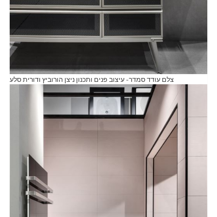
צלם עודד סמדר- עיצוב פנים ותכנון ניצן הורוביץ ודורית סלע