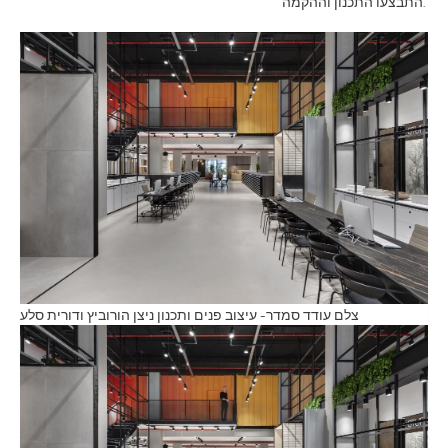
התבצעו התכנון וההקמה.
צלם עודד סמדר- עיצוב פנים ותכנון ניצן הורוביץ ודורית סלע