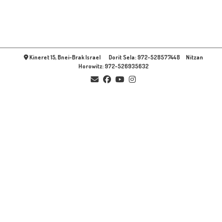
Kineret 15, Bnei-Brak Israel Dorit Sela: 972-528577448 Nitzan
Horowitz: 972-526935632