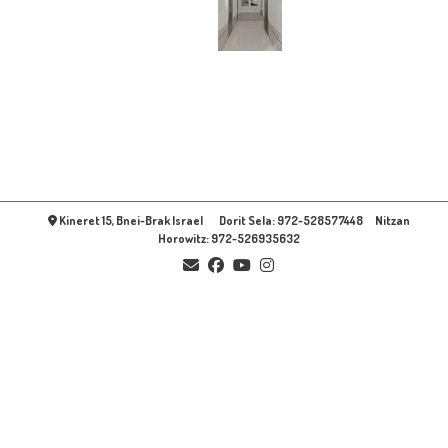
Kineret 15, Bnei-Brak Israel Dorit Sela: 972-528577448 Nitzan
Horowitz: 972-526935632